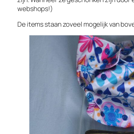
webshops!)
De items staan zoveel mogelijk van bov