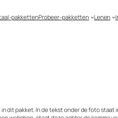
taal-pakketten
Probeer-pakketten
Lenen
I
 in dit pakket. In de tekst onder de foto staat
 een webshop, staat deze achter de komma ve