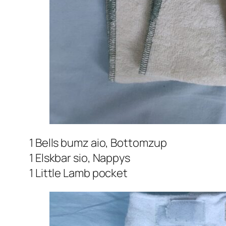
1 Bells bumz aio, Bottomzup
1 Elskbar sio, Nappys
1 Little Lamb pocket