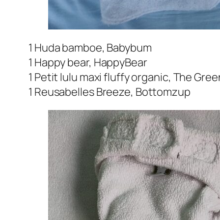
1 Huda bamboe, Babybum
1 Happy bear, HappyBear
1 Petit lulu maxi fluffy organic, The Gre
1 Reusabelles Breeze, Bottomzup