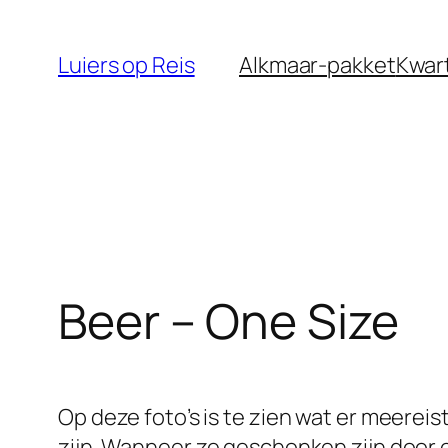
Ga
naar
Luiers op Reis
Alkmaar-pakket
Kwar
de
inhoud
Beer – One Size
Op deze foto’s is te zien wat er meereist
zijn. Wanneer ze geschonken zijn door